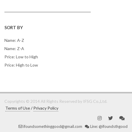
SORT BY
Name: A-Z
Name: Z-A
Price: Low to High
Price: High to Low
Copyrights © 2014 All Rights Reserved by IFSG Co.,Ltd.
Terms of Use
/
Privacy Policy
ifoundsomethinggood@gmail.com
Line: @ifoundsthgood