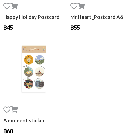
Happy Holiday Postcard
Mr.Heart_Postcard A6
฿45
฿55
A moment sticker
฿60